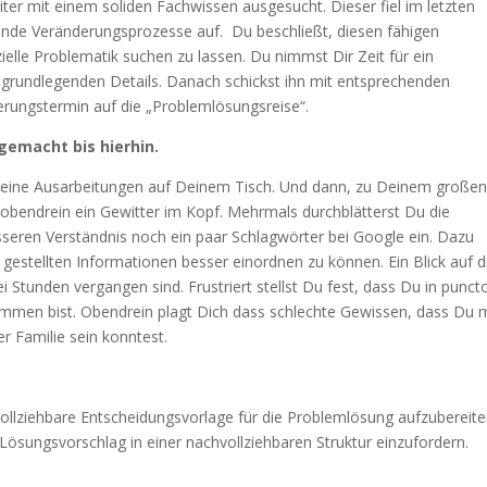
ter mit einem soliden Fachwissen ausgesucht. Dieser fiel im letzten
hende Veränderungsprozesse auf. Du beschließt, diesen fähigen
ielle Problematik suchen zu lassen. Du nimmst Dir Zeit für ein
e grundlegenden Details. Danach schickst ihn mit entsprechenden
ferungstermin auf die „Problemlösungsreise“.
 gemacht bis hierhin.
 seine Ausarbeitungen auf Deinem Tisch. Und dann, zu Deinem große
 obendrein ein Gewitter im Kopf. Mehrmals durchblätterst Du die
seren Verständnis noch ein paar Schlagwörter bei Google ein. Dazu
gestellten Informationen besser einordnen zu können. Ein Blick auf d
ei Stunden vergangen sind. Frustriert stellst Du fest, dass Du in punct
ommen bist. Obendrein plagt Dich dass schlechte Gewissen, dass Du 
r Familie sein konntest.
vollziehbare Entscheidungsvorlage für die Problemlösung aufzubereite
ösungsvorschlag in einer nachvollziehbaren Struktur einzufordern.