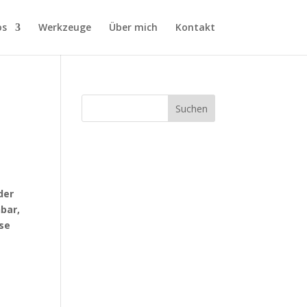
os
Werkzeuge
Über mich
Kontakt
der
bar,
ise