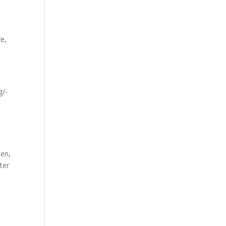
e,
g/-
men,
ter