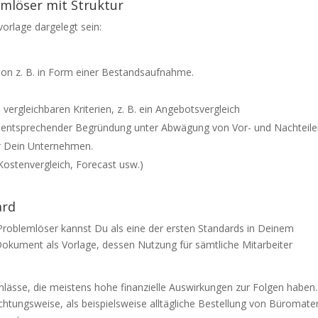
emlöser mit Struktur
orlage dargelegt sein:
ion z. B. in Form einer Bestandsaufnahme.
ergleichbaren Kriterien, z. B. ein Angebotsvergleich
t entsprechender Begründung unter Abwägung von Vor- und Nachteil
r Dein Unternehmen.
Kostenvergleich, Forecast usw.)
ard
roblemlöser kannst Du als eine der ersten Standards in Deinem
Dokument als Vorlage, dessen Nutzung für sämtliche Mitarbeiter
lässe, die meistens hohe finanzielle Auswirkungen zur Folgen haben.
achtungsweise, als beispielsweise alltägliche Bestellung von Büromater